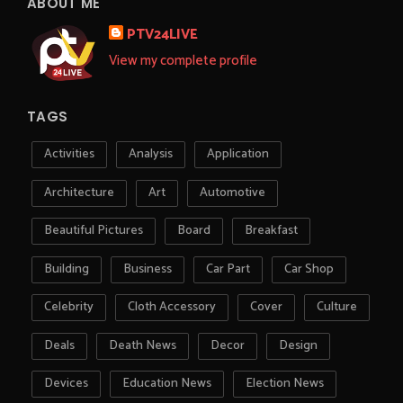
ABOUT ME
PTV24LIVE
View my complete profile
TAGS
Activities
Analysis
Application
Architecture
Art
Automotive
Beautiful Pictures
Board
Breakfast
Building
Business
Car Part
Car Shop
Celebrity
Cloth Accessory
Cover
Culture
Deals
Death News
Decor
Design
Devices
Education News
Election News