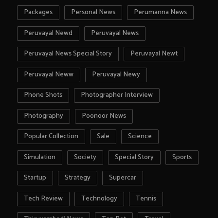
Packages
Personal News
Perumanna News
Peruvayal Newd
Peruvayal News
Peruvayal News Special Story
Peruvayal Newt
Peruvayal Neww
Peruvayal Newy
Phone Shots
Photographer Interview
Photography
Poonoor News
Popular Collection
Sale
Science
Simulation
Society
Special Story
Sports
Startup
Strategy
Supercar
Tech Review
Technology
Tennis