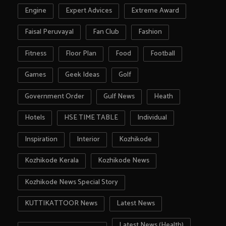
Engine
Expert Advices
Extreme Award
Faisal Peruvayal
Fan Club
Fashion
Fitness
Floor Plan
Food
Football
Games
Geek Ideas
Golf
Government Order
Gulf News
Heath
Hotels
HSE TIME TABLE
Individual
Inspiration
Interior
Kozhikode
Kozhikode Kerala
Kozhikode News
Kozhikode News Special Story
KUTTIKATTOOR News
Latest News
Latest News (Health)