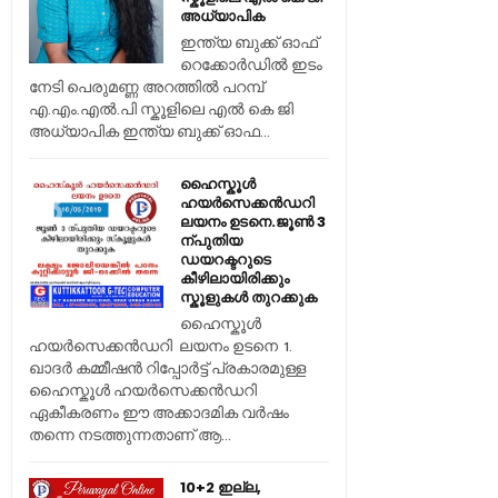
അധ്യാപിക
ഇന്ത്യ ബുക്ക് ഓഫ്
റെക്കോർഡിൽ ഇടം
നേടി പെരുമണ്ണ അറത്തിൽ പറമ്പ്
എ.എം.എൽ.പി സ്കൂളിലെ എൽ കെ ജി
അധ്യാപിക ഇന്ത്യ ബുക്ക് ഓഫ...
ഹൈസ്കൂൾ
ഹയർസെക്കൻഡറി
ലയനം ഉടനെ.ജൂൺ 3
ന്പുതിയ
ഡയറക്ടറുടെ
കീഴിലായിരിക്കും
സ്കൂളുകൾ തുറക്കുക
ഹൈസ്കൂൾ
ഹയർസെക്കൻഡറി ലയനം ഉടനെ 1.
ഖാദർ കമ്മീഷൻ റിപ്പോർട്ട് പ്രകാരമുള്ള
ഹൈസ്കൂൾ ഹയർസെക്കൻഡറി
ഏകീകരണം ഈ അക്കാദമിക വർഷം
തന്നെ നടത്തുന്നതാണ് ആ...
10+2 ഇല്ല,