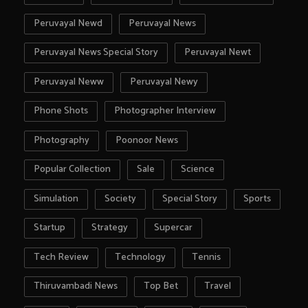
Peruvayal Newd
Peruvayal News
Peruvayal News Special Story
Peruvayal Newt
Peruvayal Neww
Peruvayal Newy
Phone Shots
Photographer Interview
Photography
Poonoor News
Popular Collection
Sale
Science
Simulation
Society
Special Story
Sports
Startup
Strategy
Supercar
Tech Review
Technology
Tennis
Thiruvambadi News
Top Bet
Travel