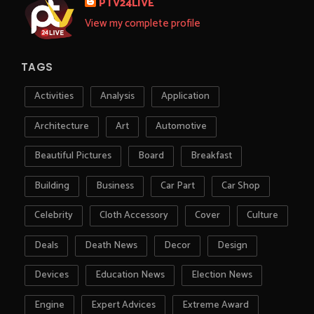
PTV24LIVE
View my complete profile
TAGS
Activities
Analysis
Application
Architecture
Art
Automotive
Beautiful Pictures
Board
Breakfast
Building
Business
Car Part
Car Shop
Celebrity
Cloth Accessory
Cover
Culture
Deals
Death News
Decor
Design
Devices
Education News
Election News
Engine
Expert Advices
Extreme Award