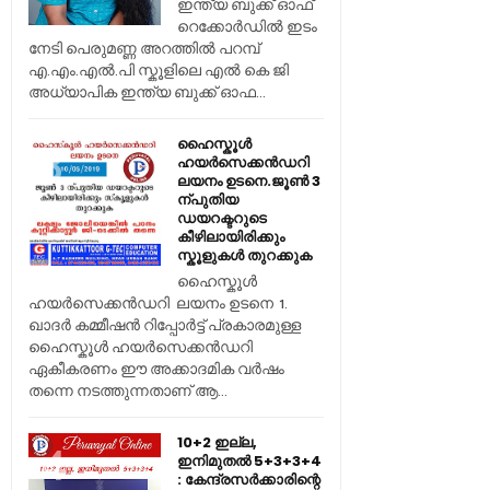
ഇന്ത്യ ബുക്ക് ഓഫ്
റെക്കോർഡിൽ ഇടം
നേടി പെരുമണ്ണ അറത്തിൽ പറമ്പ്
എ.എം.എൽ.പി സ്കൂളിലെ എൽ കെ ജി
അധ്യാപിക ഇന്ത്യ ബുക്ക് ഓഫ...
ഹൈസ്കൂൾ
ഹയർസെക്കൻഡറി
ലയനം ഉടനെ.ജൂൺ 3
ന്പുതിയ
ഡയറക്ടറുടെ
കീഴിലായിരിക്കും
സ്കൂളുകൾ തുറക്കുക
ഹൈസ്കൂൾ
ഹയർസെക്കൻഡറി ലയനം ഉടനെ 1.
ഖാദർ കമ്മീഷൻ റിപ്പോർട്ട് പ്രകാരമുള്ള
ഹൈസ്കൂൾ ഹയർസെക്കൻഡറി
ഏകീകരണം ഈ അക്കാദമിക വർഷം
തന്നെ നടത്തുന്നതാണ് ആ...
10+2 ഇല്ല,
ഇനിമുതൽ 5+3+3+4
: കേന്ദ്രസർക്കാരിന്റെ