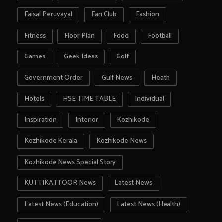
Faisal Peruvayal
Fan Club
Fashion
Fitness
Floor Plan
Food
Football
Games
Geek Ideas
Golf
Government Order
Gulf News
Heath
Hotels
HSE TIME TABLE
Individual
Inspiration
Interior
Kozhikode
Kozhikode Kerala
Kozhikode News
Kozhikode News Special Story
KUTTIKATTOOR News
Latest News
Latest News (Education)
Latest News (Health)