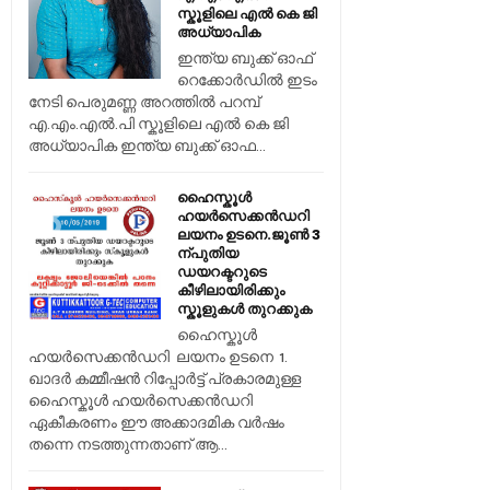
സ്കൂളിലെ എൽ കെ ജി
അധ്യാപിക
ഇന്ത്യ ബുക്ക് ഓഫ്
റെക്കോർഡിൽ ഇടം
നേടി പെരുമണ്ണ അറത്തിൽ പറമ്പ്
എ.എം.എൽ.പി സ്കൂളിലെ എൽ കെ ജി
അധ്യാപിക ഇന്ത്യ ബുക്ക് ഓഫ...
ഹൈസ്കൂൾ
ഹയർസെക്കൻഡറി
ലയനം ഉടനെ.ജൂൺ 3
ന്പുതിയ
ഡയറക്ടറുടെ
കീഴിലായിരിക്കും
സ്കൂളുകൾ തുറക്കുക
ഹൈസ്കൂൾ
ഹയർസെക്കൻഡറി ലയനം ഉടനെ 1.
ഖാദർ കമ്മീഷൻ റിപ്പോർട്ട് പ്രകാരമുള്ള
ഹൈസ്കൂൾ ഹയർസെക്കൻഡറി
ഏകീകരണം ഈ അക്കാദമിക വർഷം
തന്നെ നടത്തുന്നതാണ് ആ...