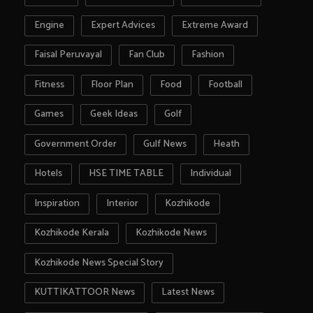
Engine
Expert Advices
Extreme Award
Faisal Peruvayal
Fan Club
Fashion
Fitness
Floor Plan
Food
Football
Games
Geek Ideas
Golf
Government Order
Gulf News
Heath
Hotels
HSE TIME TABLE
Individual
Inspiration
Interior
Kozhikode
Kozhikode Kerala
Kozhikode News
Kozhikode News Special Story
KUTTIKATTOOR News
Latest News