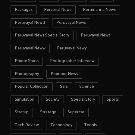
Packages
Personal News
Perumanna News
Peruvayal Newd
Peruvayal News
Peruvayal News Special Story
Peruvayal Newt
Peruvayal Neww
Peruvayal Newy
Phone Shots
Photographer Interview
Photography
Poonoor News
Popular Collection
Sale
Science
Simulation
Society
Special Story
Sports
Startup
Strategy
Supercar
Tech Review
Technology
Tennis