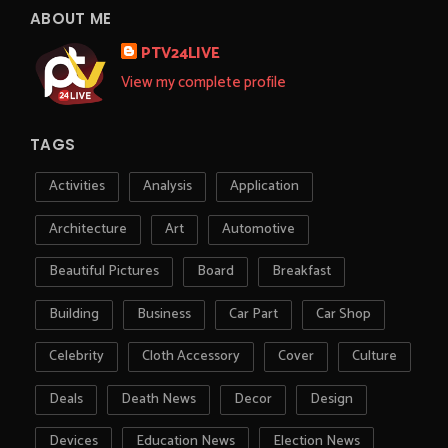
ABOUT ME
PTV24LIVE
View my complete profile
TAGS
Activities
Analysis
Application
Architecture
Art
Automotive
Beautiful Pictures
Board
Breakfast
Building
Business
Car Part
Car Shop
Celebrity
Cloth Accessory
Cover
Culture
Deals
Death News
Decor
Design
Devices
Education News
Election News