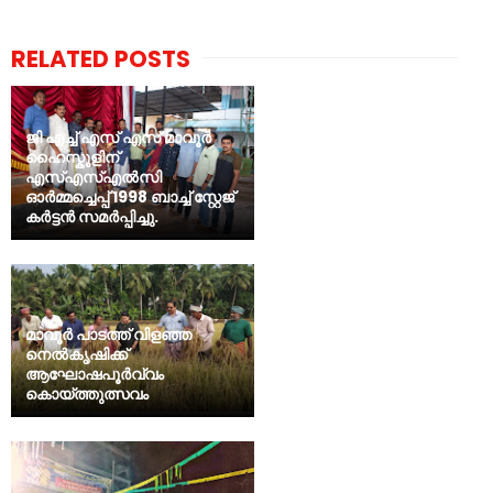
RELATED POSTS
ജി എച്ച് എസ് എസ് മാവൂർ
ഹൈസ്കൂളിന്
എസ്എസ്എൽസി
ഓർമ്മച്ചെപ്പ് 1998 ബാച്ച് സ്റ്റേജ്
കർട്ടൻ സമർപ്പിച്ചു.
മാവൂർ പാടത്ത് വിളഞ്ഞ
നെൽകൃഷിക്ക്
ആഘോഷപൂർവ്വം
കൊയ്ത്തുത്സവം