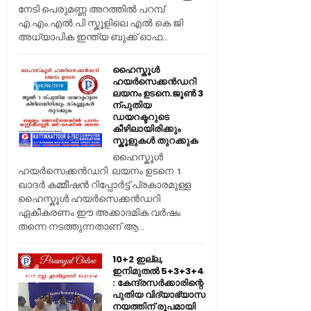
നേടി പെരുമണ്ണ അറത്തിൽ പറമ്പ്
എ.എം.എൽ.പി സ്കൂളിലെ എൽ കെ ജി
അധ്യാപിക ഇന്ത്യ ബുക്ക് ഓഫ...
ഹൈസ്കൂൾ
ഹയർസെക്കൻഡറി
ലയനം ഉടനെ.ജൂൺ 3
ന്പുതിയ
ഡയറക്ടറുടെ
കീഴിലായിരിക്കും
സ്കൂളുകൾ തുറക്കുക
ഹൈസ്കൂൾ
ഹയർസെക്കൻഡറി ലയനം ഉടനെ 1.
ഖാദർ കമ്മീഷൻ റിപ്പോർട്ട് പ്രകാരമുള്ള
ഹൈസ്കൂൾ ഹയർസെക്കൻഡറി
ഏകീകരണം ഈ അക്കാദമിക വർഷം
തന്നെ നടത്തുന്നതാണ് ആ...
10+2 ഇല്ല,
ഇനിമുതൽ 5+3+3+4
: കേന്ദ്രസർക്കാരിന്റെ
പുതിയ വിദ്യാഭ്യാസ
നയത്തിന് രൂപമായി