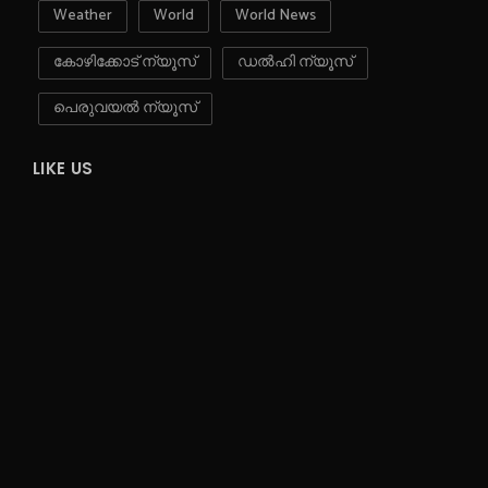
Weather
World
World News
കോഴിക്കോട് ന്യൂസ്
ഡൽഹി ന്യൂസ്
പെരുവയൽ ന്യൂസ്
LIKE US