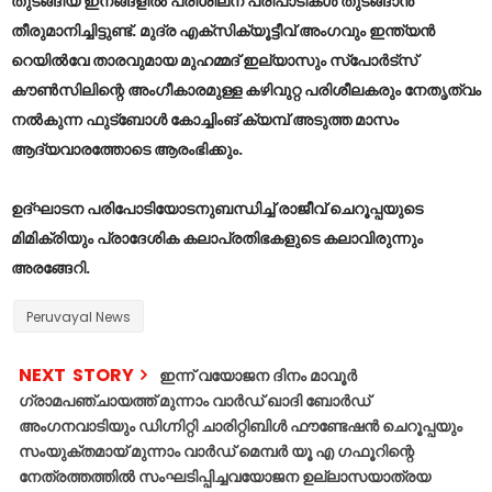
തുടങ്ങിയ ഇനങ്ങളില്‍ പരിശീലന പരിപാടികള്‍ തുടങ്ങാന്‍
തീരുമാനിച്ചിട്ടുണ്ട്. മുദ്ര എക്‌സിക്യൂട്ടീവ് അംഗവും ഇന്ത്യന്‍
റെയില്‍വേ താരവുമായ മുഹമ്മദ് ഇല്യാസും സ്‌പോര്‍ട്‌സ്
കൗണ്‍സിലിന്റെ അംഗീകാരമുള്ള കഴിവുറ്റ പരിശീലകരും നേതൃത്വം
നല്‍കുന്ന ഫുട്‌ബോള്‍ കോച്ചിംങ് ക്യമ്പ് അടുത്ത മാസം
ആദ്യവാരത്തോടെ ആരംഭിക്കും.
ഉദ്ഘാടന പരിപോടിയോടനുബന്ധിച്ച് രാജീവ് ചെറൂപ്പയുടെ
മിമിക്രിയും പ്രാദേശിക കലാപ്രതിഭകളുടെ കലാവിരുന്നും
അരങ്ങേറി.
Peruvayal News
NEXT STORY
ഇന്ന് വയോജന ദിനം മാവൂർ
ഗ്രാമപഞ്ചായത്ത് മുന്നാം വാർഡ് ഖാദി ബോർഡ്
അംഗനവാടിയും ഡിഗ്നിറ്റി ചാരിറ്റിബിൾ ഫൗണ്ടേഷൻ ചെറൂപ്പയും
സംയുക്തമായ് മുന്നാം വാർഡ് മെമ്പർ യൂ എ ഗഫൂറിന്റെ
നേത്രത്തത്തിൽ സംഘടിപ്പിച്ചവയോജന ഉല്ലാസയാത്രയ