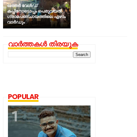
ഖത്തർ വേൾഡ്
കപ്പിനോടൊപ്പം പെരുവയൽ
ഗ്രാമപഞ്ചായത്തിലെ ഏഴാം
വാർഡും
വാർത്തകൾ തിരയുക
POPULAR