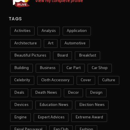
View my complete profile
TAGS
Activities
Analysis
Application
Architecture
Art
Automotive
Beautiful Pictures
Board
Breakfast
Building
Business
Car Part
Car Shop
Celebrity
Cloth Accessory
Cover
Culture
Deals
Death News
Decor
Design
Devices
Education News
Election News
Engine
Expert Advices
Extreme Award
Faisal Peruvayal
Fan Club
Fashion