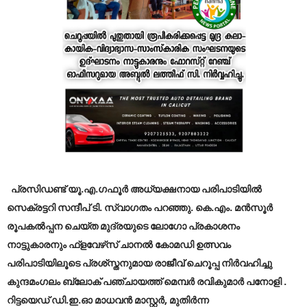
പ്രസിഡണ്ട് യൂ.എ.ഗഫൂര്‍ അധ്യക്ഷനായ പരിപാടിയില്‍
സെക്രട്ടറി സന്ദീപ് ടി. സ്വാഗതം പറഞ്ഞു. കെ.എം. മന്‍സൂര്‍
രൂപകല്‍പ്പന ചെയ്ത മുദ്രയുടെ ലോഗോ പ്രകാശനം
നാട്ടുകാരനും ഫ്‌ളവേഴ്‌സ് ചാനല്‍ കോമഡി ഉത്സവം
പരിപാടിയിലൂടെ പ്രശ്‌സ്തനുമായ രാജീവ് ചെറൂപ്പ നിർവഹിച്ചു
കുന്ദമംഗലം ബ്ലോക് പഞ്ചായത്ത് മെമ്പര്‍ രവികുമാര്‍ പനോളി .
റിട്ടയെഡ് ഡി.ഇ.ഓ മാധവന്‍ മാസ്റ്റര്‍, മുതിര്‍ന്ന