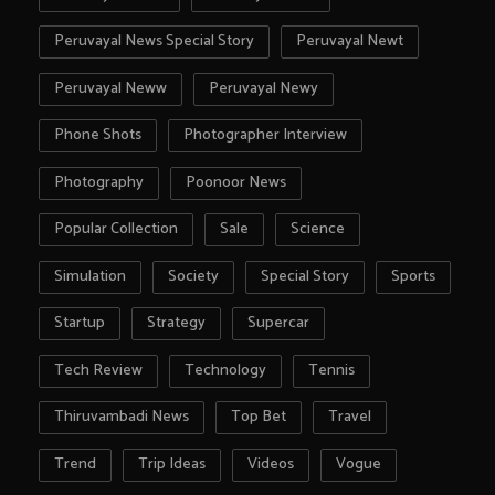
Peruvayal News Special Story
Peruvayal Newt
Peruvayal Neww
Peruvayal Newy
Phone Shots
Photographer Interview
Photography
Poonoor News
Popular Collection
Sale
Science
Simulation
Society
Special Story
Sports
Startup
Strategy
Supercar
Tech Review
Technology
Tennis
Thiruvambadi News
Top Bet
Travel
Trend
Trip Ideas
Videos
Vogue