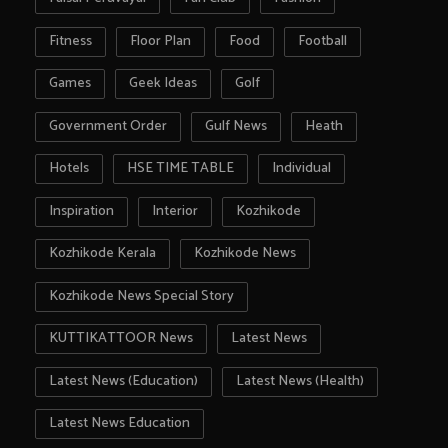
Fitness
Floor Plan
Food
Football
Games
Geek Ideas
Golf
Government Order
Gulf News
Heath
Hotels
HSE TIME TABLE
Individual
Inspiration
Interior
Kozhikode
Kozhikode Kerala
Kozhikode News
Kozhikode News Special Story
KUTTIKATTOOR News
Latest News
Latest News (Education)
Latest News (Health)
Latest News Education