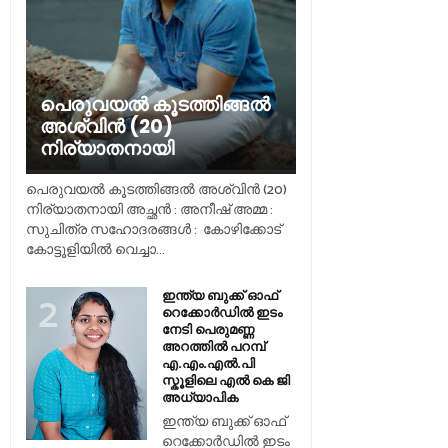
പെരുവയൽ കൂടത്തിങ്ങൽ
അശ്വിൻ (20)
നിര്യാതനായി
പെരുവയൽ കൂടത്തിങ്ങൽ അശ്വിൻ (20)
നിര്യാതനായി അച്ഛൻ : അനീഷ് അമ്മ :
സുചിത്ര സഹോദരങ്ങൾ : കോഴിക്കോട്
കോട്ടൂളിയിൽ വെച്ചാ...
ഇന്ത്യ ബുക്ക് ഓഫ്
റെക്കോർഡിൽ ഇടം
നേടി പെരുമണ്ണ
അറത്തിൽ പറമ്പ്
എ.എം.എൽ.പി
സ്കൂളിലെ എൽ കെ ജി
അധ്യാപിക
ഇന്ത്യ ബുക്ക് ഓഫ്
റെക്കോർഡിൽ ഇടം