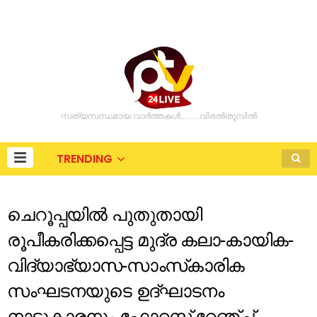
സത്യസന്ധമായ വാർത്തകൾ.........വിരൽതുമ്പിൽ
TRENDING
ചെറൂപ്പയില്‍ പുതുതായി
രൂപീകരിക്കപ്പെട്ട മുദ്ര കലാ-കായിക-
വിദ്യാഭ്യാസ-സാംസ്‌കാരിക
സംഘടനയുടെ ഉദ്ഘാടനം