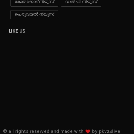
കോഴിക്കോട് ന്യൂസ്
ഡൽഹി ന്യൂസ്
പെരുവയൽ ന്യൂസ്
LIKE US
© all rights reserved and made with
by pkv24live