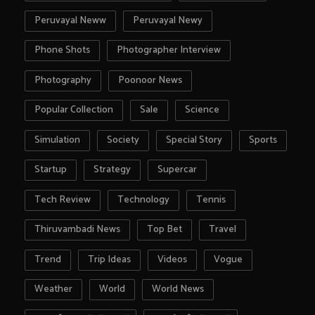
Peruvayal Neww
Peruvayal Newy
Phone Shots
Photographer Interview
Photography
Poonoor News
Popular Collection
Sale
Science
Simulation
Society
Special Story
Sports
Startup
Strategy
Supercar
Tech Review
Technology
Tennis
Thiruvambadi News
Top Bet
Travel
Trend
Trip Ideas
Videos
Vogue
Weather
World
World News