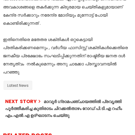
അവകാശങ്ങളെ തകർക്കുന്ന ക്രൂരമായ ചെയ്തികളുമായാണ്
കേന്ദ്ര സർക്കാറും നരേന്ദ്ര മോദിയും മുന്നോട്ട് പോയി
കൊണ്ടിരിക്കുന്നത് .
ഇതിനെതിരെ മതേതര ശക്തികൾ ഒറ്റകെട്ടായി
പ്രതികരിക്കണമെന്നും , വർഗീയ ഫാസിസ്റ്റ് ശക്തികൾക്കെതിരെ
ജനകീയ പ്രക്ഷോഭം സംഘടിപ്പിക്കുന്നതിന് രാഷ്ട്രീയ ജനത ദൾ
നേതൃത്വം നൽകുമെന്നും അനു ചാക്കോ പ്രസ്താവനയിൽ
പറഞ്ഞു
Latest News
NEXT STORY
മാവൂർ ഗ്രാമപഞ്ചായത്തിൽ പ്രവൃത്തി
പൂർത്തീകരിച്ച കുതിരാടം ചിറക്കൽതാഴം റോഡ് പി.ടി.എ റഹീം
എം.എൽ.എ ഉദ്ഘാടനം ചെയ്തു