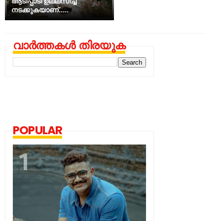
ആടിപ്പാടി ഉല്ലസിച്ച്
നടക്കുകയാണ്.....
വാർത്തകൾ തിരയുക
POPULAR