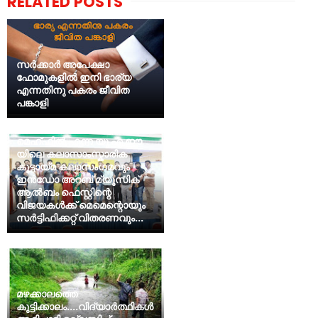
RELATED POSTS
സര്‍ക്കാര്‍ അപേക്ഷാ
ഫോമുകളില്‍ ഇനി ഭാര്യ
എന്നതിനു പകരം ജീവിത
പങ്കാളി
മെഹ്ഫിൽ എന്ന യു എ ഈ
യിലെ കലാസാംസ്കാരിക
കൂട്ടായ്മ കലാസംഗമവും
ഇൻഡോ അറബ് മ്യൂസിക്
ആൽബം ഫെസ്റ്റിന്റെ
വിജയകൾക്ക് മെമെന്റൊയും
സർട്ടിഫിക്കറ്റ് വിതരണവും...
മഴക്കാലത്തെ
കുട്ടിക്കാലം....വിദ്യാർത്ഥികൾ