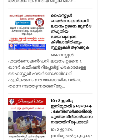
അധ്യാപിക ഇന്ത്യ ബുക്ക് ഓഫ...
ഹൈസ്കൂൾ
ഹയർസെക്കൻഡറി
ലയനം ഉടനെ.ജൂൺ 3
ന്പുതിയ
ഡയറക്ടറുടെ
കീഴിലായിരിക്കും
സ്കൂളുകൾ തുറക്കുക
ഹൈസ്കൂൾ
ഹയർസെക്കൻഡറി ലയനം ഉടനെ 1.
ഖാദർ കമ്മീഷൻ റിപ്പോർട്ട് പ്രകാരമുള്ള
ഹൈസ്കൂൾ ഹയർസെക്കൻഡറി
ഏകീകരണം ഈ അക്കാദമിക വർഷം
തന്നെ നടത്തുന്നതാണ് ആ...
10+2 ഇല്ല,
ഇനിമുതൽ 5+3+3+4
: കേന്ദ്രസർക്കാരിന്റെ
പുതിയ വിദ്യാഭ്യാസ
നയത്തിന് രൂപമായി
10+2 ഇല്ല,
ഇനിമുതൽ 5+3+3+4 :