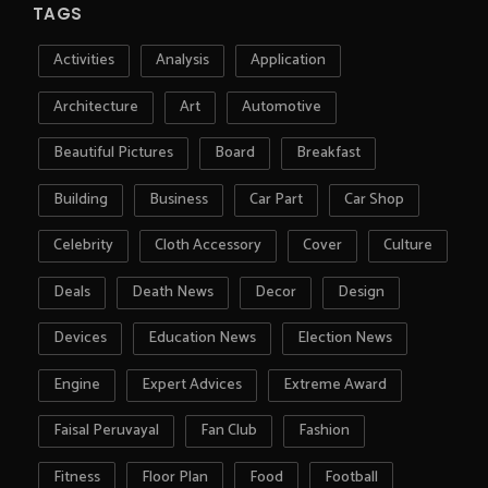
TAGS
Activities
Analysis
Application
Architecture
Art
Automotive
Beautiful Pictures
Board
Breakfast
Building
Business
Car Part
Car Shop
Celebrity
Cloth Accessory
Cover
Culture
Deals
Death News
Decor
Design
Devices
Education News
Election News
Engine
Expert Advices
Extreme Award
Faisal Peruvayal
Fan Club
Fashion
Fitness
Floor Plan
Food
Football