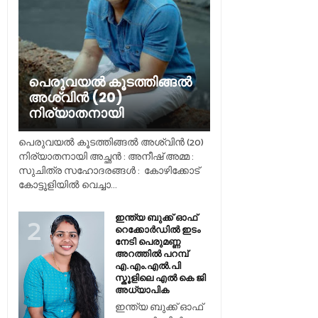
പെരുവയൽ കൂടത്തിങ്ങൽ
അശ്വിൻ (20)
നിര്യാതനായി
പെരുവയൽ കൂടത്തിങ്ങൽ അശ്വിൻ (20)
നിര്യാതനായി അച്ഛൻ : അനീഷ് അമ്മ :
സുചിത്ര സഹോദരങ്ങൾ : കോഴിക്കോട്
കോട്ടൂളിയിൽ വെച്ചാ...
ഇന്ത്യ ബുക്ക് ഓഫ്
റെക്കോർഡിൽ ഇടം
നേടി പെരുമണ്ണ
അറത്തിൽ പറമ്പ്
എ.എം.എൽ.പി
സ്കൂളിലെ എൽ കെ ജി
അധ്യാപിക
ഇന്ത്യ ബുക്ക് ഓഫ്