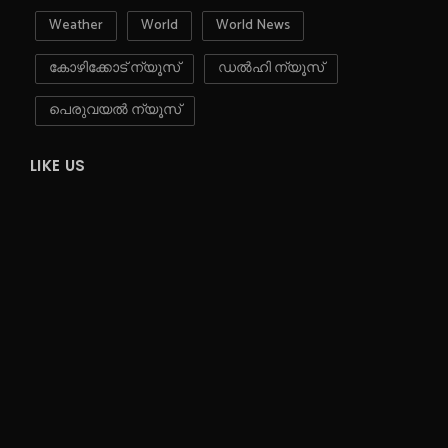
Weather
World
World News
കോഴിക്കോട് ന്യൂസ്
ഡൽഹി ന്യൂസ്
പെരുവയൽ ന്യൂസ്
LIKE US