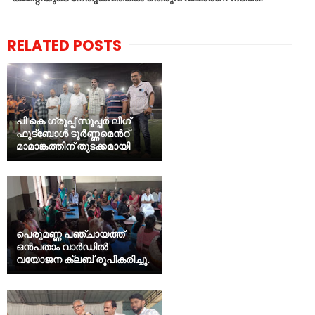
RELATED POSTS
പി കെ ഗ്രൂപ്പ് സൂപ്പർ ലീഗ്
ഫുട്ബോൾ ടൂർണ്ണമെൻറ്
മാമാങ്കത്തിന് തുടക്കമായി
പെരുമണ്ണ പഞ്ചായത്ത്
ഒൻപതാം വാർഡിൽ
വയോജന ക്ലബ് രൂപികരിച്ചു.