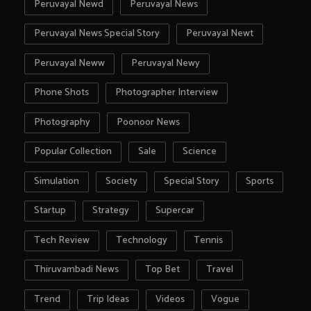
Peruvayal Newd
Peruvayal News
Peruvayal News Special Story
Peruvayal Newt
Peruvayal Neww
Peruvayal Newy
Phone Shots
Photographer Interview
Photography
Poonoor News
Popular Collection
Sale
Science
Simulation
Society
Special Story
Sports
Startup
Strategy
Supercar
Tech Review
Technology
Tennis
Thiruvambadi News
Top Bet
Travel
Trend
Trip Ideas
Videos
Vogue