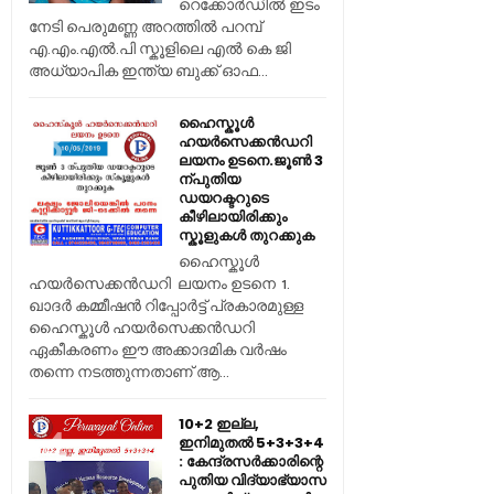
റെക്കോർഡിൽ ഇടം
നേടി പെരുമണ്ണ അറത്തിൽ പറമ്പ്
എ.എം.എൽ.പി സ്കൂളിലെ എൽ കെ ജി
അധ്യാപിക ഇന്ത്യ ബുക്ക് ഓഫ...
ഹൈസ്കൂൾ
ഹയർസെക്കൻഡറി
ലയനം ഉടനെ.ജൂൺ 3
ന്പുതിയ
ഡയറക്ടറുടെ
കീഴിലായിരിക്കും
സ്കൂളുകൾ തുറക്കുക
ഹൈസ്കൂൾ
ഹയർസെക്കൻഡറി ലയനം ഉടനെ 1.
ഖാദർ കമ്മീഷൻ റിപ്പോർട്ട് പ്രകാരമുള്ള
ഹൈസ്കൂൾ ഹയർസെക്കൻഡറി
ഏകീകരണം ഈ അക്കാദമിക വർഷം
തന്നെ നടത്തുന്നതാണ് ആ...
10+2 ഇല്ല,
ഇനിമുതൽ 5+3+3+4
: കേന്ദ്രസർക്കാരിന്റെ
പുതിയ വിദ്യാഭ്യാസ