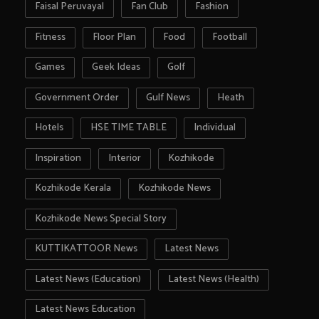
Faisal Peruvayal
Fan Club
Fashion
Fitness
Floor Plan
Food
Football
Games
Geek Ideas
Golf
Government Order
Gulf News
Heath
Hotels
HSE TIME TABLE
Individual
Inspiration
Interior
Kozhikode
Kozhikode Kerala
Kozhikode News
Kozhikode News Special Story
KUTTIKATTOOR News
Latest News
Latest News (Education)
Latest News (Health)
Latest News Education