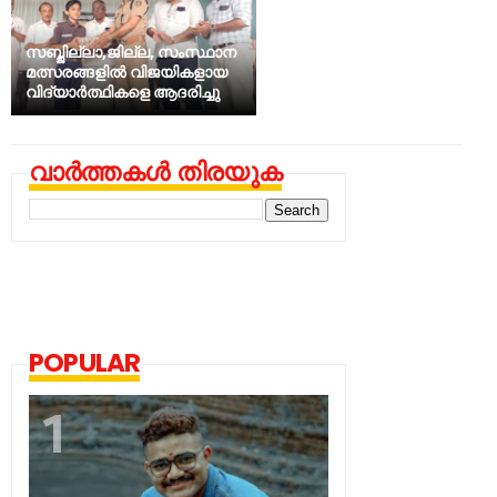
സബ്ജില്ലാ,ജില്ല, സംസ്ഥാന
മത്സരങ്ങളിൽ വിജയികളായ
വിദ്യാർത്ഥികളെ ആദരിച്ചു
വാർത്തകൾ തിരയുക
POPULAR