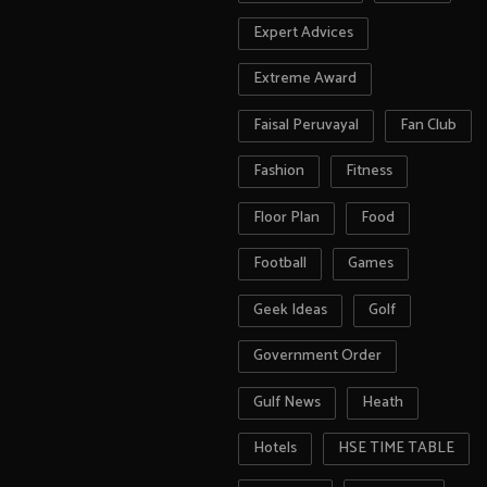
Expert Advices
Extreme Award
Faisal Peruvayal
Fan Club
Fashion
Fitness
Floor Plan
Food
Football
Games
Geek Ideas
Golf
Government Order
Gulf News
Heath
Hotels
HSE TIME TABLE