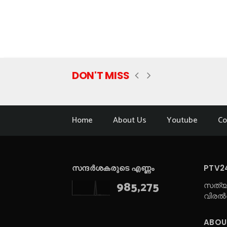
DON'T MISS
Home
About Us
Youtube
Co
സന്ദർശകരുടെ എണ്ണം
PTV2
985,275
സത്യ
വിരൽ
ABOU