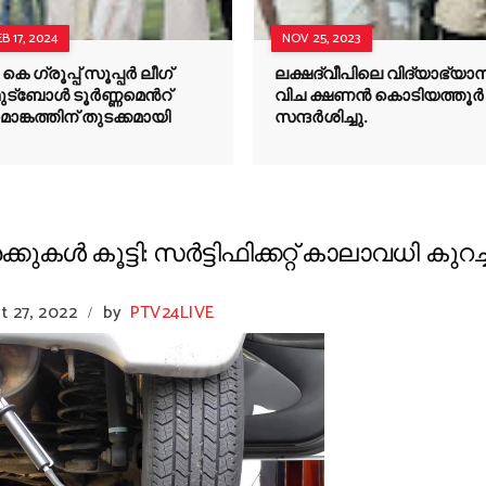
EB 17, 2024
NOV 25, 2023
 കെ ഗ്രൂപ്പ് സൂപ്പർ ലീഗ്
ലക്ഷദ്വീപിലെ വിദ്യാഭ്യാ
ുട്ബോൾ ടൂർണ്ണമെൻറ്
വിച ക്ഷണൻ കൊടിയത്തൂർ
മാങ്കത്തിന് തുടക്കമായി
സന്ദർശിച്ചു.
 കൂട്ടി: സര്‍ട്ടിഫിക്കറ്റ് കാലാവധി കുറച്ച
t 27, 2022
by
PTV24LIVE
/