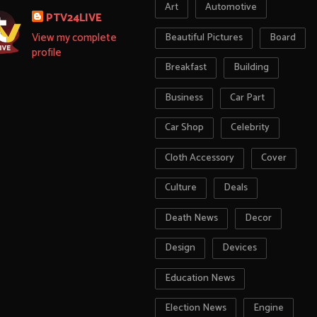
Art
Automotive
PTV24LIVE
View my complete
Beautiful Pictures
Board
profile
Breakfast
Building
Business
Car Part
Car Shop
Celebrity
Cloth Accessory
Cover
Culture
Deals
Death News
Decor
Design
Devices
Education News
Election News
Engine