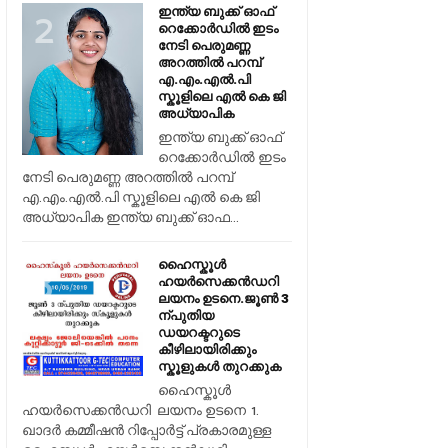
ഇന്ത്യ ബുക്ക് ഓഫ്
റെക്കോർഡിൽ ഇടം
നേടി പെരുമണ്ണ
അറത്തിൽ പറമ്പ്
എ.എം.എൽ.പി
സ്കൂളിലെ എൽ കെ ജി
അധ്യാപിക
ഇന്ത്യ ബുക്ക് ഓഫ്
റെക്കോർഡിൽ ഇടം
നേടി പെരുമണ്ണ അറത്തിൽ പറമ്പ്
എ.എം.എൽ.പി സ്കൂളിലെ എൽ കെ ജി
അധ്യാപിക ഇന്ത്യ ബുക്ക് ഓഫ...
ഹൈസ്കൂൾ
ഹയർസെക്കൻഡറി
ലയനം ഉടനെ.ജൂൺ 3
ന്പുതിയ
ഡയറക്ടറുടെ
കീഴിലായിരിക്കും
സ്കൂളുകൾ തുറക്കുക
ഹൈസ്കൂൾ
ഹയർസെക്കൻഡറി ലയനം ഉടനെ 1.
ഖാദർ കമ്മീഷൻ റിപ്പോർട്ട് പ്രകാരമുള്ള