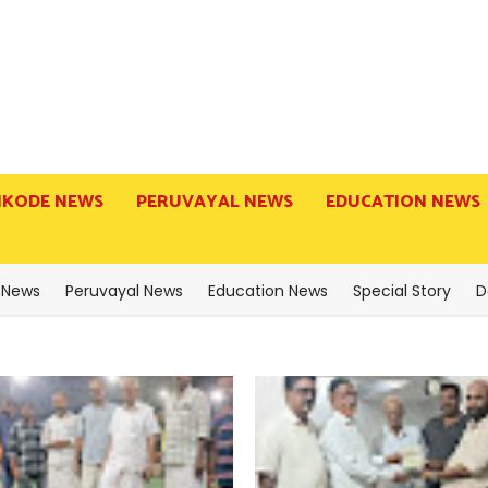
IKODE NEWS
PERUVAYAL NEWS
EDUCATION NEWS
 News
Peruvayal News
Education News
Special Story
D