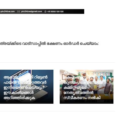
ത്രയ്ക്കിടെ വാട്‌സാപ്പില്‍ ഭക്ഷണം ഓര്‍ഡര്‍ ചെയ്യാം:
ചാരിറ്റി-സന്നദ്ധ
ജീവകാരുണ്യ
പ്രവർത്തകനായ
അഡ്വ: ഷമീർ
കുന്ദമംഗലത്തിന്
കുവൈത്ത്
ആദായ നികുതി റിട്ടേൺ
കെഎംസിസി
ഫയൽ ചെയ്യാത്തവർ
കുന്ദമംഗലം മണ്ഡലം
ഇനിയെന്ത് ചെയ്യും?
കമ്മിറ്റിയുടെ
ഈ കാര്യങ്ങൾ
നേതൃത്വത്തിൽ
അറിഞ്ഞിരിക്കുക
സ്വീകരണം നൽകി