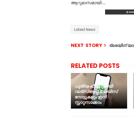
ആറുമാസമായി…..
Latest News
NEXT STORY
ട്രെയിന് യാ
RELATED POSTS
പുതിയ ഫീച്ചറുമായി
വാട്സ്ആപ്പ്:വോയിസ്
നോട്ടുകളും ഇനി
സ്റ്റാറ്റസാക്കാം